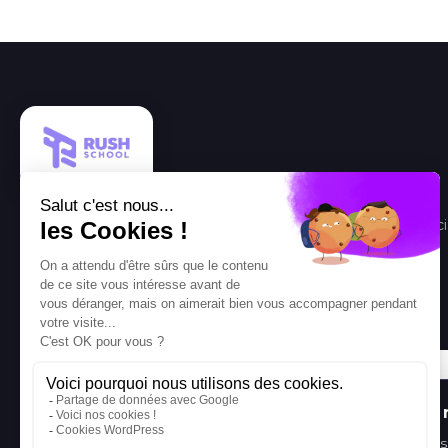
L'école nouvelle génération qui prépare les talents commerci
digitaux et managériaux de demain.
délivré par
certif
O
pac
Nous 
La certification Qualiopi a été délivrée au titre de la catégorie d'action
Nous utili
suivante :