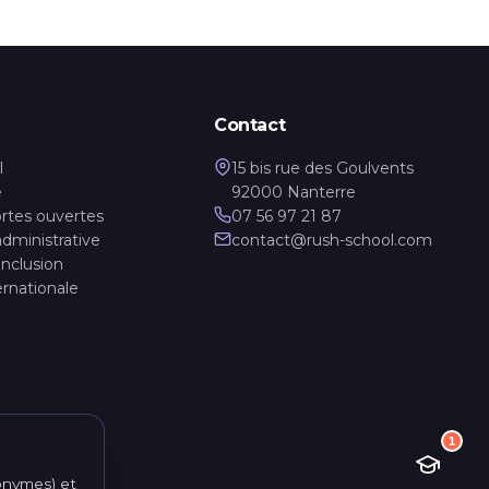
Assistant Rush School
En ligne · Réponses immédiates
Contact
l
15 bis rue des Goulvents
e
92000 Nanterre
rtes ouvertes
07 56 97 21 87
administrative
contact@rush-school.com
Inclusion
ernationale
e
1
nonymes) et