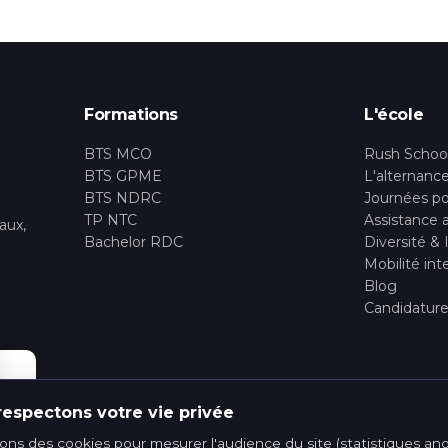
Formations
L'école
BTS MCO
Rush Schoo
BTS GPME
L'alternanc
BTS NDRC
Journées po
TP NTC
Assistance 
aux,
Bachelor RDC
Diversité & 
Mobilité int
Blog
Candidatur
respectons votre vie privée
sons des cookies pour mesurer l'audience du site (statistiques a